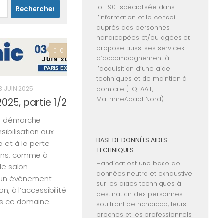
loi 1901 spécialisée dans
l’information et le conseil
auprès des personnes
handicapées et/ou âgées et
propose aussi ses services
0
d’accompagnement à
l’acquisition d’une aide
techniques et de maintien à
3 JUIN 2025
domicile (EQLAAT,
MaPrimeAdapt Nord).
025, partie 1/2
re démarche
sibilisation aux
BASE DE DONNÉES AIDES
 et à la perte
TECHNIQUES
ons, comme à
Handicat est une base de
 le salon
données neutre et exhaustive
, un événement
sur les aides techniques à
on, à l’accessibilité
destination des personnes
ns ce domaine.
souffrant de handicap, leurs
proches et les professionnels