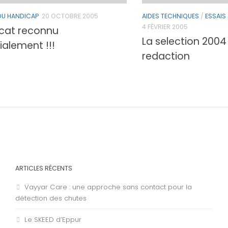
DU HANDICAP
20 OCTOBRE 2005
AIDES TECHNIQUES
/
ESSAIS
4 FÉVRIER 2005
cat reconnu
La selection 2004
alement !!!
redaction
ARTICLES RÉCENTS
Vayyar Care : une approche sans contact pour la
détection des chutes
Le SKEED d’Eppur