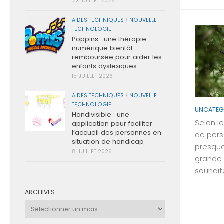
22 JUILLET 2026
AIDES TECHNIQUES
/
NOUVELLE
TECHNOLOGIE
Poppins : une thérapie
numérique bientôt
remboursée pour aider les
enfants dyslexiques
15 JUILLET 2026
AIDES TECHNIQUES
/
NOUVELLE
TECHNOLOGIE
UNCATEG
Handivisible : une
Selon l
application pour faciliter
l’accueil des personnes en
de pers
situation de handicap
presque
8 JUILLET 2026
grande 
souhaite
ARCHIVES
Archives