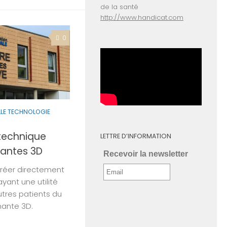
de la santé
http://www.handicat.com
0
LE TECHNOLOGIE
 technique
LETTRE D’INFORMATION
antes 3D
Recevoir la newsletter
créer directement
yant une utilité
utres patients du
mante 3D.