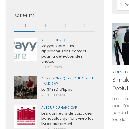
Reche
ACTUALITÉS
AIDES TECHNIQUES
Vayyar Care : une
approche sans contact
pour la détection des
chutes
5 AOÛT 2026
AIDES TE
Simul
AIDES TECHNIQUES
/
AUTOUR DU
HANDICAP
Evolut
Le SKEED d’Eppur
29 JUILLET 2026
Les sim
pour l’é
AUTOUR DU HANDICAP
conduit
Les donneurs de voix : ces
bénévoles qui font vivre les
lourds.
livres autrement