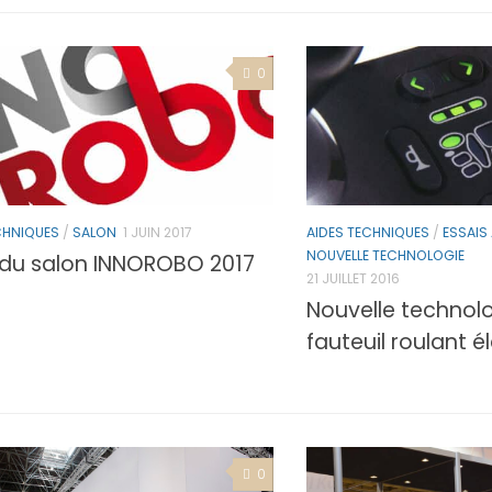
0
CHNIQUES
/
SALON
1 JUIN 2017
AIDES TECHNIQUES
/
ESSAIS
NOUVELLE TECHNOLOGIE
e du salon INNOROBO 2017
21 JUILLET 2016
Nouvelle technol
fauteuil roulant él
0