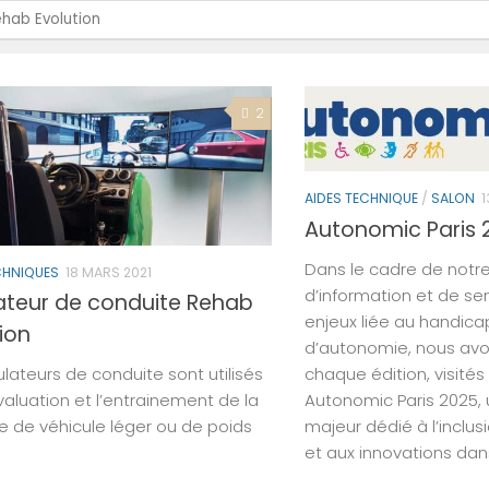
rcher :
2
AIDES TECHNIQUE
/
SALON
1
Autonomic Paris 2
Dans le cadre de not
CHNIQUES
18 MARS 2021
d’information et de sen
ateur de conduite Rehab
enjeux liée au handicap
ion
d’autonomie, nous av
chaque édition, visités
ulateurs de conduite sont utilisés
Autonomic Paris 2025
valuation et l’entrainement de la
majeur dédié à l’inclusi
e de véhicule léger ou de poids
et aux innovations da