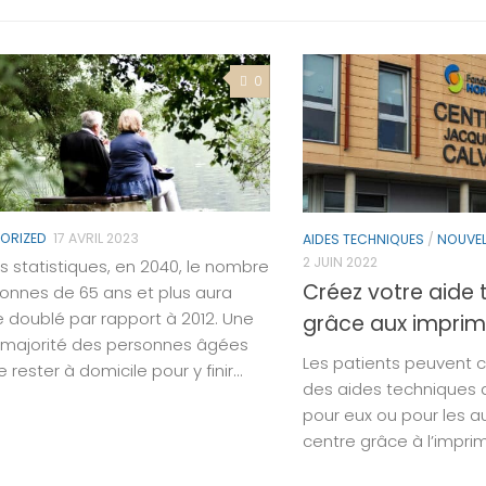
0
ORIZED
17 AVRIL 2023
AIDES TECHNIQUES
/
NOUVEL
2 JUIN 2022
es statistiques, en 2040, le nombre
Créez votre aide
onnes de 65 ans et plus aura
 doublé par rapport à 2012. Une
grâce aux imprim
majorité des personnes âgées
Les patients peuvent 
 rester à domicile pour y finir...
des aides techniques a
pour eux ou pour les a
centre grâce à l’impri